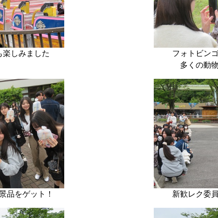
も楽しみました
フォトビン
多くの動
景品をゲット！
新歓レク委