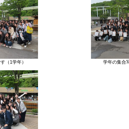
す（1学年）
学年の集合