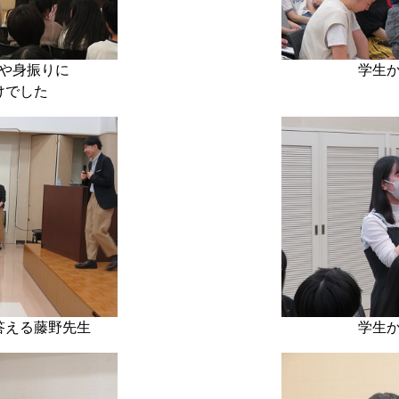
や身振りに
学生
けでした
答える藤野先生
学生